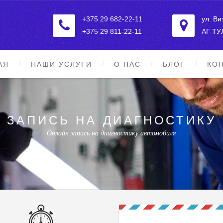
+375 29 682-22-11
ул. Ви
+375 29 811-22-11
АГ Т
АЯ
НАШИ УСЛУГИ
О НАС
БЛОГ
КО
ЗАПИСЬ НА ДИАГНОСТИКУ
Онлайн запись на диагностику автомобиля