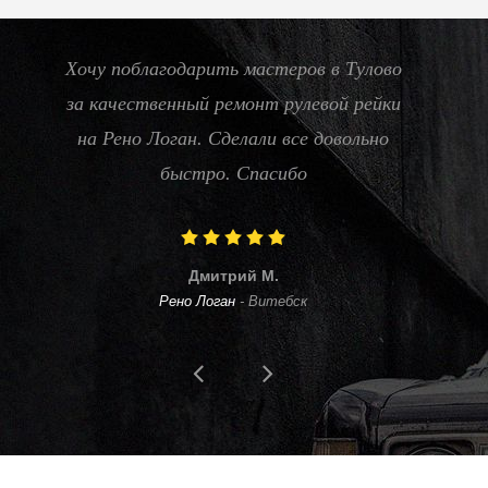
Хочу поблагодарить мастеров в Тулово
Нуж
за качественный ремонт рулевой рейки
20
на Рено Логан. Сделали все довольно
цен
быстро. Спасибо
Дмитрий М.
Рено Логан
-
Витебск