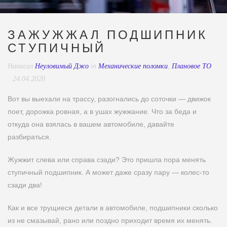
ЗАЖУЖЖАЛ ПОДШИПНИК
СТУПИЧНЫЙ
Написал
Неуловимый Джо
in
Механические поломки
,
Плановое ТО
24.04.2020
Вот вы выехали на трассу, разогнались до соточки — движок
поет, дорожка ровная, а в ушах жужжание. Что за беда и
откуда она взялась в вашем автомобиле, давайте
разбираться.
Жужжит слева или справа сзади? Это пришла пора менять
ступичный подшипник. А может даже сразу пару — колес-то
сзади два!
Как и все трущиеся детали в автомобиле, подшипники сколько
из не смазывай, рано или поздно приходит время их менять.